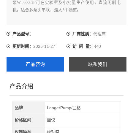
泵WT600-1F可在实验室及小批量生产使用，直流无刷电
机，适合多泵头串联，最大3个通道。
代理商
产品型号：
厂商性质：
2025-11-27
440
更新时间：
访 问 量：
产品咨询
联系我们
产品介绍
品牌
LongerPump/兰格
价格区间
面议
仪器种类
蠕动泵