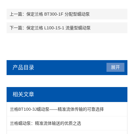
保定兰格 BT300-1F 分配型蠕动泵
上一篇：
保定兰格 L100-1S-1 流量型蠕动泵
下一篇：
产品目录
展开
实验仪器设备
相关文章
纳米粒度仪
​​兰格BT100-3J蠕动泵——精准流体传输的可靠选择​
水份测定仪
兰格蠕动泵：精准流体输送的优质之选
空气质量检测仪