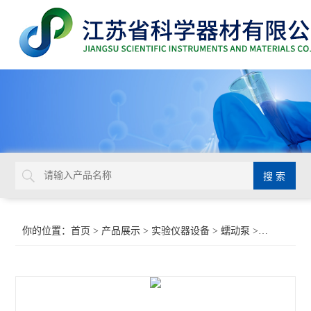
你的位置：
首页
>
产品展示
>
实验仪器设备
>
蠕动泵
>保定兰格 WT600-1F 分配型蠕动泵