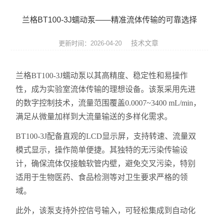
实验仪器设备
​​兰格BT100-3J蠕动泵——精准流体传输的可靠选择​
耗材
技术文章
更新时间：2026-04-20
贝克曼（beckman）
哈纳（Hanna）
兰格BT100-3J蠕动泵以其高精度、稳定性和易操作
性，成为实验室流体传输的理想设备。该泵采用先进
Abcam
的数字控制技术，流量范围覆盖0.0007~3400 mL/min，
满足从微量加样到大流量输送的多样化需求。
试剂耗材
BT100-3J配备直观的LCD显示屏，支持转速、流量双
SCIEX
模式显示，操作简单便捷。其独特的无污染传输设
计，确保流体仅接触软管内壁，避免交叉污染，特别
赛多利斯耗材
适用于生物医药、食品检测等对卫生要求严格的领
美墨尔特（Memmert）
域。
此外，该泵支持外控信号输入，可轻松集成到自动化
赛默飞