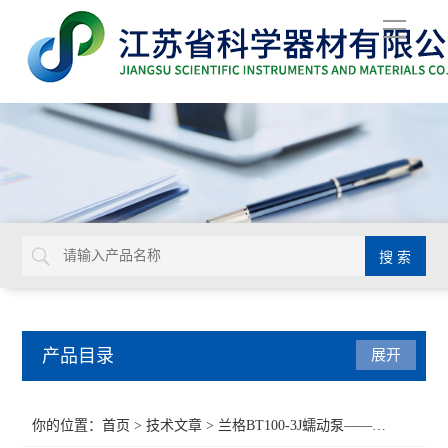
导
航
产品目录
展开
BD
你的位置：
首页
>
技术文章
> ​​兰格BT100-3J蠕动泵——精准流体传输的可靠选择​