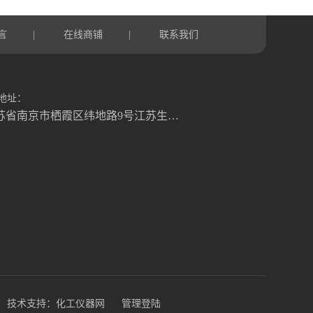
言
在线商铺
联系我们
|
|
地址：
江苏省南京市栖霞区纬地路9号江苏生命科技创新园B3幢
技术支持：
化工仪器网
管理登陆