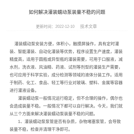
实验仪器设备
如何解决灌装蠕动泵装量不稳的问题
耗材
技术文章
更新时间：2022-12-10
贝克曼（beckman）
灌装蠕动泵安装方便，体积小，触摸屏操作，具有定时灌
哈纳（Hanna）
装、智能灌装、自动化灌装等优势，程序设置生产速度，灌装
精度高，适用于圆瓶或异型瓶的灌装需要，可用于口服液，减
Abcam
水剂，洗衣液、风油精、药液、试剂等剂型的灌装生产需要，
试剂耗材
也可应用于科学实验，成分检测等领域的液体分装工作。适用
于制药、化工、食品、轻工等行业对玻璃、塑料、金属等容器
SCIEX
进行灌液设备。
灌装蠕动泵一般情况运行稳定，但不合理的操作，偶尔也
赛多利斯耗材
会造成装量不稳。一般情况下都可以自行解决。今天，我们就
从三个方面来解决灌装蠕动泵装量不稳的问题。
美墨尔特（Memmert）
1、灌装蠕动泵泵管是否有杂质，杂物堵塞泵管，会导致
装量不稳，检查并清理干净即可。
赛默飞