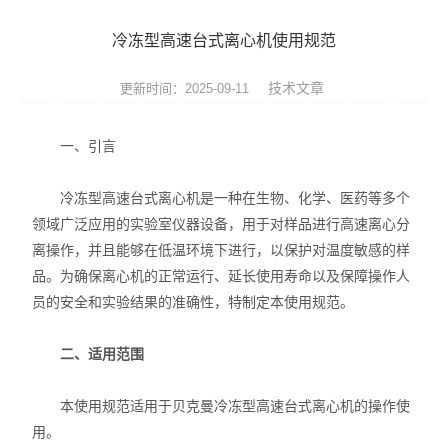
实验仪器设备
冷冻型高速台式离心机使用规范
耗材
技术文章
更新时间：2025-09-11
贝克曼（beckman）
一、引言
哈纳（Hanna）
冷冻型高速台式离心机是一种在生物、化学、医药等多个
Abcam
领域广泛应用的实验室仪器设备，用于对样品进行高速离心分
试剂耗材
离操作，并且能够在低温环境下进行，以保护对温度敏感的样
品。为确保离心机的正常运行、延长使用寿命以及保障操作人
SCIEX
员的安全和实验结果的准确性，特制定本使用规范。
赛多利斯耗材
二、适用范围
美墨尔特（Memmert）
本使用规范适用于贝克曼冷冻型高速台式离心机的操作使
用。
赛默飞