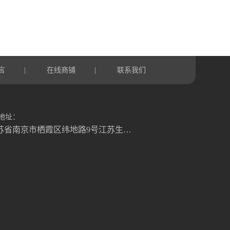
言
在线商铺
联系我们
|
|
地址：
江苏省南京市栖霞区纬地路9号江苏生命科技创新园B3幢