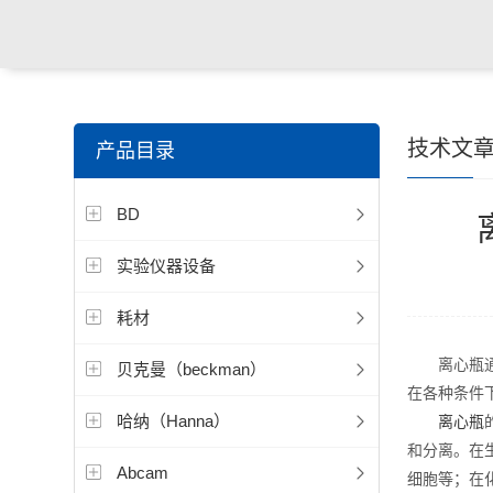
技术文
产品目录
BD
实验仪器设备
耗材
离心瓶通常
贝克曼（beckman）
在各种条件
哈纳（Hanna）
离心瓶
和分离。在
Abcam
细胞等；在