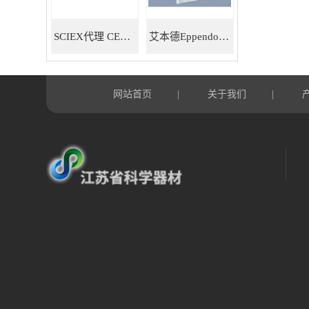
SCIEX代理 CE耗材试剂 毛细管电泳试剂耗材
艾本德Eppendorf 5ml移液器吸头 30000978
网站首页
关于我们
|
|