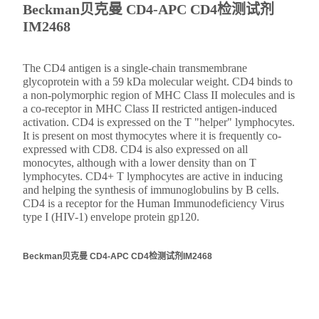
Beckman贝克曼 CD4-APC CD4检测试剂
IM2468
The CD4 antigen is a single-chain transmembrane
glycoprotein with a 59 kDa molecular weight. CD4 binds to
a non-polymorphic region of MHC Class II molecules and is
a co-receptor in MHC Class II restricted antigen-induced
activation. CD4 is expressed on the T "helper" lymphocytes.
It is present on most thymocytes where it is frequently co-
expressed with CD8. CD4 is also expressed on all
monocytes, although with a lower density than on T
lymphocytes. CD4+ T lymphocytes are active in inducing
and helping the synthesis of immunoglobulins by B cells.
CD4 is a receptor for the Human Immunodeficiency Virus
type I (HIV-1) envelope protein gp120.
Beckman贝克曼 CD4-APC CD4检测试剂IM2468