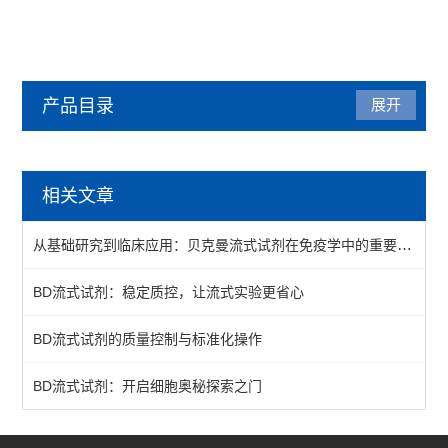
产品目录
展开
贝克曼（beckman）
相关文章
流式试剂
从基础研究到临床应用：贝克曼流式试剂在免疫学中的重要角色
工作站吸头
BD流式试剂：稳定质控，让流式实验更省心
磁力架
BD流式试剂的质量控制与标准化操作
核酸纯化
细胞计数
BD流式试剂：开启细胞奥秘探索之门
微粒处理器