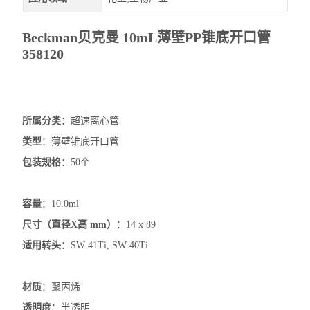
Beckman贝克曼 10mL薄壁PP锥底开口管
358120
所属分类
：超速离心管
类型
：薄壁锥底开口管
包装规格
：50个
容量
：10.0ml
尺寸（直径X高 mm）
：14 x 89
适用转头
：SW 41Ti, SW 40Ti
材质
：聚丙烯
透明度
：半透明