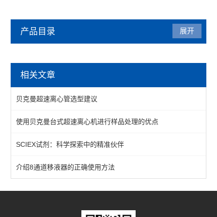
产品目录
展开
贝克曼（beckman）
相关文章
流式试剂
贝克曼超速离心管选型建议
工作站吸头
使用贝克曼台式超速离心机进行样品处理的优点
磁力架
SCIEX试剂：科学探索中的精准伙伴
核酸纯化
细胞计数
介绍8通道移液器的正确使用方法
微粒处理器
耗材