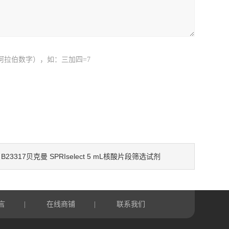
阿拉伯数字），如：三加四=7
B23317贝克曼 SPRIselect 5 mL核酸片段筛选试剂
：
言
在线商铺
联系我们
|
|