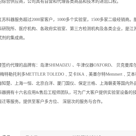
的综合供应商，公司具有自营和代理各类商品和技术的进出口权。
苏科器服务超过2000家客户，1000多个实验室，1500多家二级经销商
科研院所、医疗机构、各政府实验室、第三方检测机构及各类企业，是江
试剂的集成商。
签约代理的品牌有：岛津SHIMADZU 、牛津仪器OXFORD、 贝克曼库尔
﹑梅特勒托利多METTLER TOLEDO﹑艾卡IKA﹑美墨尔特Memmert﹑艾本德 E
海知楚、上海一恒、北京白洋、厦门国仪、保定兰格、上海磐麦等国内外
科器拥有十六名应用&售后工程师团队，可为广大客户提供实验室设备的
搬迁等服务。提供至客户多方位、 深层次的服务与合作。