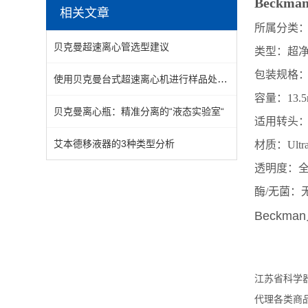
Beckm
相关文章
所属分类
贝克曼超速离心管选型建议
类型：超
包装规格：
使用贝克曼台式超速离心机进行样品处理的优点
容量：13.5
贝克曼离心瓶：精准分离的“液态实验室“
适用转头：F1010
艾本德移液器的3种类型分析
材质：Ultra
透明度：
酶/无菌：
Beckma
江苏省科学
代理各类商