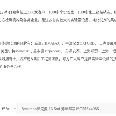
苏科器服务超过2000家客户，1000多个实验室，1500多家二级经销
三方检测机构及各类企业，是江苏省内较大的实验室设备、耗材试剂的集
约代理的品牌有：岛津SHIMADZU 、牛津仪器OXFORD、 贝克曼库尔特BE
﹑美墨尔特Memmert﹑艾本德 Eppendorf、 苏净安泰、上海知楚
科器拥有十六名应用&售后工程师团队，可为广大客户提供实验室设备的
次的服务与合作。
产品：