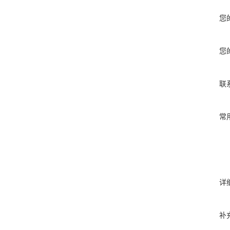
您
您
联
常
详
补