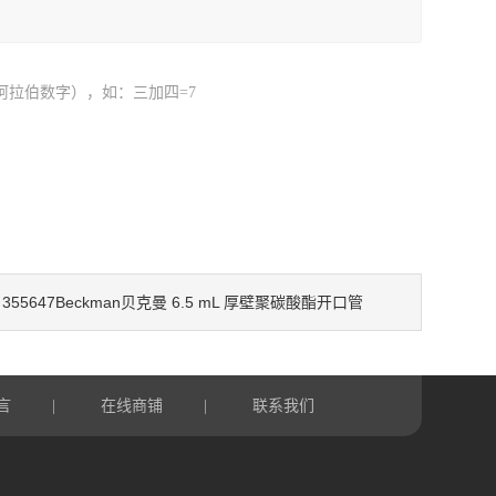
阿拉伯数字），如：三加四=7
355647Beckman贝克曼 6.5 mL 厚壁聚碳酸酯开口管
：
言
在线商铺
联系我们
|
|