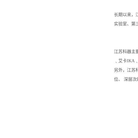
长期以来，江
实验室、第
江苏科器主要签
﹑艾卡IKA
另外，江苏
位、 深层