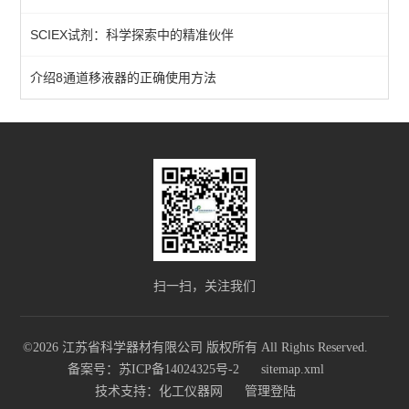
SCIEX试剂：科学探索中的精准伙伴
核酸纯化
细胞计数
介绍8通道移液器的正确使用方法
微粒处理器
耗材
查看全部 >>
扫一扫，关注我们
©2026 江苏省科学器材有限公司 版权所有 All Rights Reserved.
备案号：苏ICP备14024325号-2
sitemap.xml
技术支持：
化工仪器网
管理登陆