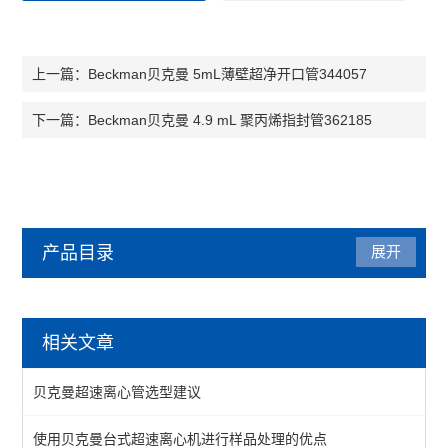
Beckman贝克曼 5mL薄壁超净开口管344057
上一篇：
Beckman贝克曼 4.9 mL 聚丙烯指封管362185
下一篇：
产品目录
展开
贝克曼（beckman）
相关文章
流式试剂
贝克曼超速离心管选型建议
工作站吸头
使用贝克曼台式超速离心机进行样品处理的优点
磁力架