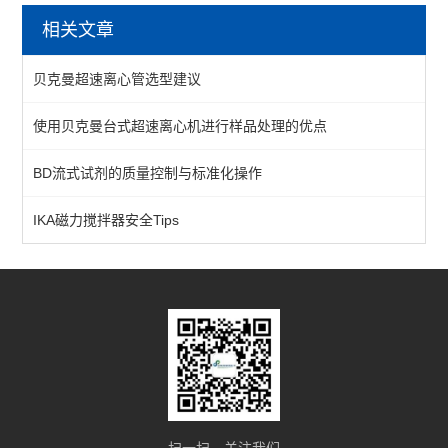
相关文章
流式试剂
贝克曼超速离心管选型建议
工作站吸头
使用贝克曼台式超速离心机进行样品处理的优点
磁力架
BD流式试剂的质量控制与标准化操作
核酸纯化
细胞计数
IKA磁力搅拌器安全Tips
微粒处理器
耗材
查看全部 >>