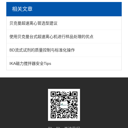
相关文章
流式试剂
贝克曼超速离心管选型建议
工作站吸头
使用贝克曼台式超速离心机进行样品处理的优点
磁力架
BD流式试剂的质量控制与标准化操作
核酸纯化
细胞计数
IKA磁力搅拌器安全Tips
微粒处理器
耗材
查看全部 >>