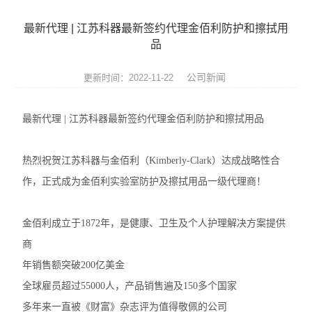
实验仪器设备
最新代理 | 江苏科器最新签约代理金佰利防护和擦拭用
耗材
品
贝克曼（beckman）
公司新闻
更新时间：2022-11-22
哈纳（Hanna）
最新代理 | 江苏科器最新签约代理金佰利防护和擦拭用品
Abcam
热烈祝贺江苏科器与金佰利（Kimberly-Clark）达成战略性合
试剂耗材
作，正式成为金佰利实验室防护及擦拭用品一级代理商！
SCIEX
金佰利成立于1872年，是健康、卫生及个人护理解决方案提供
赛多利斯耗材
商
年销售额突破200亿美金
美墨尔特（Memmert）
全球雇员超过55000人，产品销售遍及150多个国家
赛默飞
多年来一直被《财富》杂志评为值得敬佩的公司