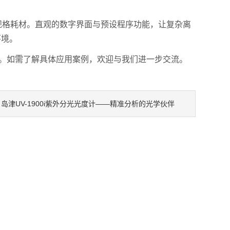
等不同规格耗材。直观的数字界面与预设程序功能，让复杂离
环境。
具。如需了解具体应用案例，欢迎与我们进一步交流。
​​岛津UV-1900i紫外分光光度计——精准分析的光学伙伴​
：