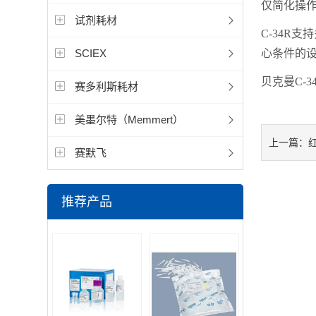
仅简化操
试剂耗材
C-34R
SCIEX
心条件的
贝克曼C-
赛多利斯耗材
美墨尔特（Memmert）
上一篇：
赛默飞
推荐产品