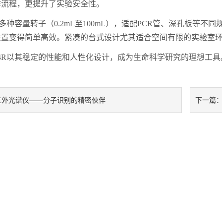
作流程，更提升了实验安全性。
支持多种容量转子（0.2mL至100mL），适配PCR管、深孔板
设置变得简单高效。紧凑的台式设计尤其适合空间有限的实验室
34R以其稳定的性能和人性化设计，成为生命科学研究的理想工
红外光谱仪——分子识别的精密伙伴​
下一篇