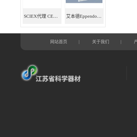
SCIEX代理 CE耗材试剂 毛细管电泳试剂耗材
艾本德Eppendorf 5ml移液器吸头 30000978
网站首页
关于我们
|
|