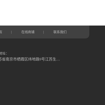
言
在线商铺
联系我们
|
|
地址：
江苏省南京市栖霞区纬地路9号江苏生命科技创新园B3幢