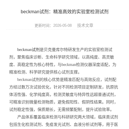
实验仪器设备
beckman试剂：精准高效的实验室检测试剂
耗材
技术文章
更新时间：2026-05-08
贝克曼（beckman）
哈纳（Hanna）
beckman试剂
是贝克曼库尔特研发生产的实验室检测试
剂，聚焦临床诊断、生命科学研究领域，以高纯度、高灵敏
Abcam
度、高稳定性为核心特性，与beckman检测仪器深度适配，为
试剂耗材
精准检测、科学研究提供核心试剂支撑。
beckman试剂的核心优势是精准匹配与高效反应，试剂配
SCIEX
方经过数万次试验优化，针对不同检测项目定制研发，抗原抗
体活性强、化学纯度高，检测灵敏度与特异性远超普通试剂，
赛多利斯耗材
可精准识别微量检测物质，避免假阳性、假阴性结果。同时，
试剂稳定性强，保质期长，无需频繁配制，提升试验效率。
美墨尔特（Memmert）
产品体系覆盖临床检测与科研研究两大领域，临床类试剂
包括生化检测试剂、免疫发光试剂、血液分析试剂等，用于医
赛默飞