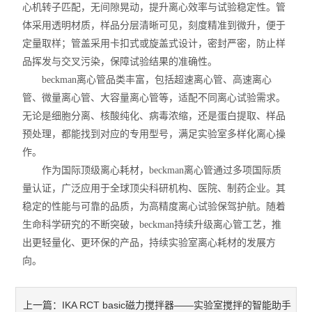
心机转子匹配，无间隙晃动，提升离心效率与试验稳定性。管
体采用透明材质，样品分层清晰可见，刻度精准到微升，便于
定量取样；管盖采用卡扣式或旋盖式设计，密封严密，防止样
品挥发与交叉污染，保障试验结果的准确性。
beckman离心管品类丰富，包括超速离心管、高速离心
管、微量离心管、大容量离心管等，适配不同离心试验需求。
无论是细胞分离、核酸纯化、病毒浓缩，还是蛋白提取、样品
预处理，都能找到对应的专用型号，满足实验室多样化离心操
作。
作为国际顶级离心耗材，beckman离心管通过多项国际质
量认证，广泛应用于全球顶尖科研机构、医院、制药企业。其
稳定的性能与可靠的品质，为高精度离心试验保驾护航。随着
生命科学研究的不断突破，beckman持续升级离心管工艺，推
出更轻量化、更环保的产品，持续实验室离心耗材的发展方
向。
​​IKA RCT basic磁力搅拌器——实验室搅拌的智能助手​
上一篇：