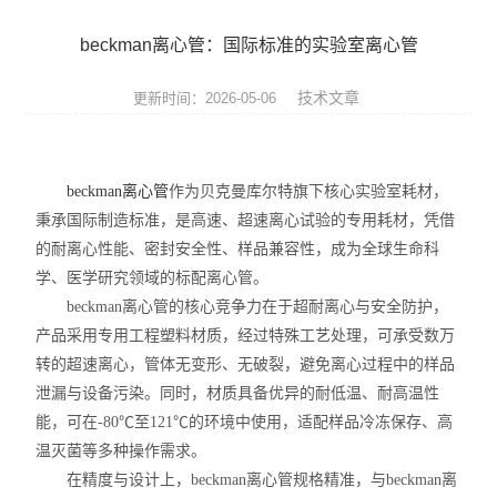
实验仪器设备
beckman离心管：国际标准的实验室离心管
耗材
技术文章
更新时间：2026-05-06
贝克曼（beckman）
哈纳（Hanna）
beckman离心管
作为贝克曼库尔特旗下核心实验室耗材，
秉承国际制造标准，是高速、超速离心试验的专用耗材，凭借
Abcam
的耐离心性能、密封安全性、样品兼容性，成为全球生命科
试剂耗材
学、医学研究领域的标配离心管。
beckman离心管的核心竞争力在于超耐离心与安全防护，
SCIEX
产品采用专用工程塑料材质，经过特殊工艺处理，可承受数万
转的超速离心，管体无变形、无破裂，避免离心过程中的样品
赛多利斯耗材
泄漏与设备污染。同时，材质具备优异的耐低温、耐高温性
能，可在-80℃至121℃的环境中使用，适配样品冷冻保存、高
美墨尔特（Memmert）
温灭菌等多种操作需求。
在精度与设计上，beckman离心管规格精准，与beckman离
赛默飞