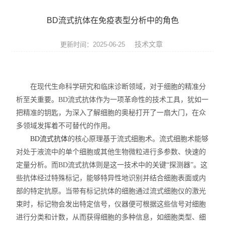
实验仪器设备
BD流式抗体在免疫表型分析中的角色
耗材
技术文章
更新时间：2025-06-25
贝克曼（beckman）
哈纳（Hanna）
在现代生命科学研究和临床诊断领域，对于细胞的精准分
析至关重要。BD流式抗体作为一项革命性的技术工具，犹如一
Abcam
把精准的钥匙，为深入了解细胞的奥秘打开了一扇大门，在众
试剂耗材
多领域发挥着不可替代的作用。
BD流式抗体
的核心原理基于流式细胞术。流式细胞术能够
SCIEX
对处于液流中的单个细胞或其他生物微粒进行多参数、快速的
定量分析。而BD流式抗体则是这一技术中的关键“探测器”。这
赛多利斯耗材
些抗体经过特殊标记，能够特异性地识别并结合细胞表面或内
部的特定抗原。当带有标记抗体的细胞通过流式细胞仪的激光
美墨尔特（Memmert）
束时，标记物会发出特定信号，仪器便可根据这些信号对细胞
进行分类和计数，从而获得细胞的多种信息，如细胞类型、细
赛默飞