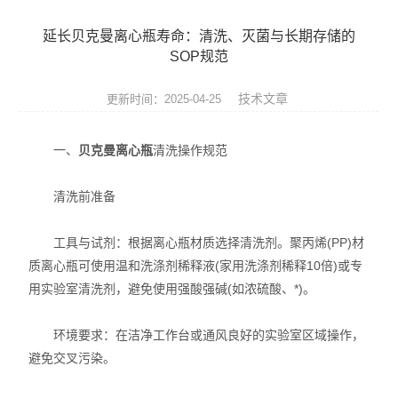
实验仪器设备
延长贝克曼离心瓶寿命：清洗、灭菌与长期存储的
耗材
SOP规范
贝克曼（beckman）
技术文章
更新时间：2025-04-25
哈纳（Hanna）
一、
贝克曼离心瓶
清洗操作规范
Abcam
清洗前准备
试剂耗材
工具与试剂：根据离心瓶材质选择清洗剂。聚丙烯(PP)材
SCIEX
质离心瓶可使用温和洗涤剂稀释液(家用洗涤剂稀释10倍)或专
用实验室清洗剂，避免使用强酸强碱(如浓硫酸、*)。
赛多利斯耗材
环境要求：在洁净工作台或通风良好的实验室区域操作，
美墨尔特（Memmert）
避免交叉污染。
赛默飞