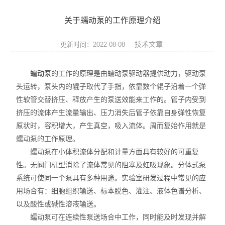
实验仪器设备
关于蠕动泵的工作原理介绍
耗材
技术文章
更新时间：2022-08-08
贝克曼（beckman）
蠕动泵
的工作的原理是由蠕动泵驱动器提供动力，驱动泵
哈纳（Hanna）
头运转，泵头内的辊子取代了手指，依靠数个辊子沿着一个弹
性软管交替挤压、释放产生的泵送效能来工作的。管子内受到
Abcam
挤压的流体产生流量输出、压力消失后管子依靠自身弹性恢复
试剂耗材
原状时，容积增大，产生真空，吸入流体。周而复始作用就是
蠕动泵的工作原理。
SCIEX
蠕动泵在小体积流体分配和计量方面具有较好的可重复
性。无阀门机型消除了流体常见的阻塞及虹吸现象。分体式泵
赛多利斯耗材
系统可使同一个泵具有多种用途。实验室研发过程中常见的应
用场合有：细胞组织输送、标本脱色、灌注、液体色谱分析、
美墨尔特（Memmert）
以及酸性或碱性溶液输送。
蠕动泵可在连续性泵送场合中工作，同时能及时发现并解
赛默飞