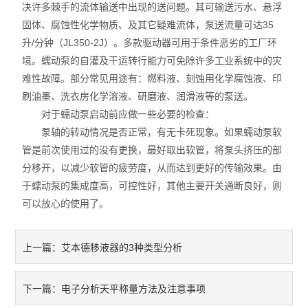
决许多棘手的流体输送中出现的送问题。其可输送污水、悬浮
固体、腐蚀性化学物质、及其它疑难流体，泵送流量可达35
升/分钟（JL350-2J）。多款驱动器可用于条件恶劣的工厂环
境。蠕动泵的自灌及干运转行能力可免除许多工业系统中的灾
难性故障。部分常见用途有：燃料液、刻蚀用化学腐蚀液、印
刷油墨、洗衣房化学溶液、研磨液、润滑液等的泵送。
对于蠕动泵启动前应做一些必要的检查：
泵轴的转动情况是否正常，有无卡死现象。如果蠕动泵软
管是前次使用过的没有更换，最好取出软管，将泵头挤压的部
分移开，以减少软管的疲劳度，从而达到更好的传输效果。由
于蠕动泵的集成度高，可控性好，其他主要开关通断良好，则
可以放心的使用了。
艾本德移液器的3种类型分析
上一篇：
电子分析天平称量方法及注意事项
下一篇：