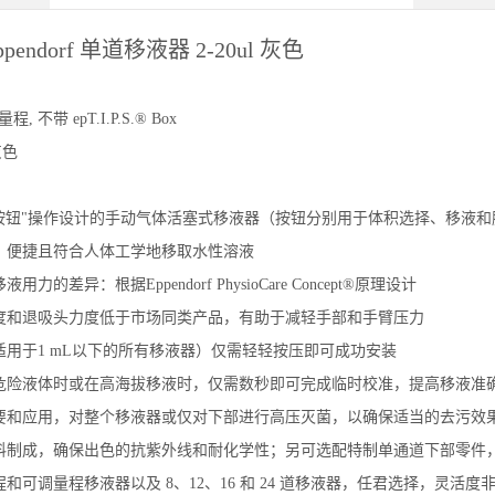
endorf 单道移液器 2-20ul 灰色
程, 不带 epT.I.P.S.® Box
灰色
3按钮"操作设计的手动气体活塞式移液器（按钮分别用于体积选择、移液和
、便捷且符合人体工学地移取水性溶液
力的差异：根据Eppendorf PhysioCare Concept®原理设计
度和退吸头力度低于市场同类产品，有助于减轻手部和手臂压力
适用于1 mL以下的所有移液器）仅需轻轻按压即可成功安装
危险液体时或在高海拔移液时，仅需数秒即可完成临时校准，提高移液准
要和应用，对整个移液器或仅对下部进行高压灭菌，以确保适当的去污效
料制成，确保出色的抗紫外线和耐化学性；另可选配特制单通道下部零件
和可调量程移液器以及 8、12、16 和 24 道移液器，任君选择，灵活度