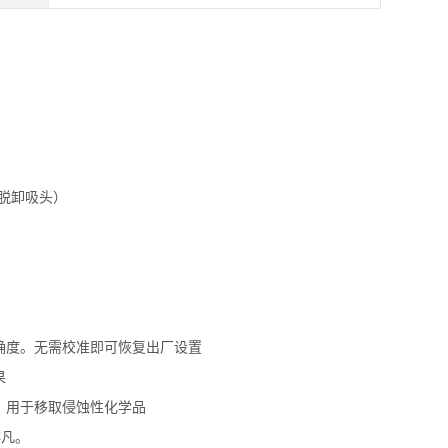
脱卸吸头）
确度。无需校准即可恢复出厂设置
果
，用于移取侵蚀性化学品
非凡。