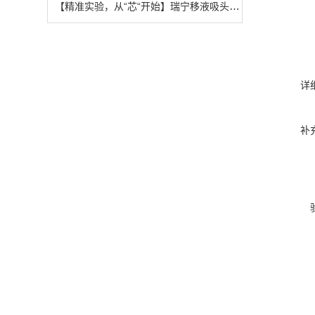
【精准实验，从“芯“开始】瑞宁移液吸头耗材全系解决方案
详
补