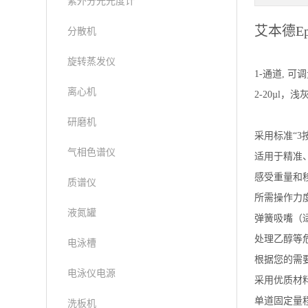
紫外分光光度计
艾本德Epp
分散机
旋转蒸发仪
1-通道, 可调量
离心机
2-20µl，浅
研磨机
采用标准“
气相色谱仪
适用于精准
感受重量和移液用
质谱仪
所需操作力
液氮罐
弹簧吸嘴（
处理乙醇等
电泳槽
根据您的需
电泳仪电源
采用优质材
单道固定量程
洗板机