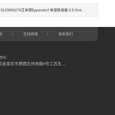
3123000276艾本德Eppendorf 单道移液器 0.5-5mL
：
言
在线商铺
联系我们
|
|
地址：
江苏省南京市栖霞区纬地路9号江苏生命科技创新园B3幢