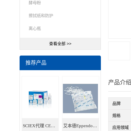
酵母粉
擦拭纸和防护
离心瓶
查看全部 >>
推荐产品
产品介
品牌
规格
SCIEX代理 CE耗材试剂 毛细管电泳试剂耗材
艾本德Eppendorf 5ml移液器吸头 30000978
应用领域