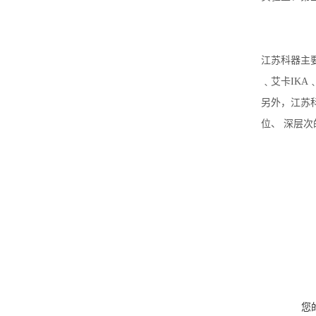
江苏科器主要签
﹑艾卡IKA
另外，江苏
位、 深层
您