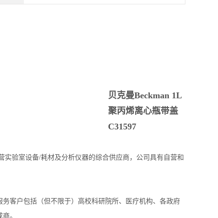
贝克曼Beckman 1L
聚丙烯离心瓶带盖
C31597
经营实验室设备/耗材及分析仪器的综合供应商，公司具有自营和
商。服务客户包括（但不限于）高校科研院所、医疗机构、各政府
成商。