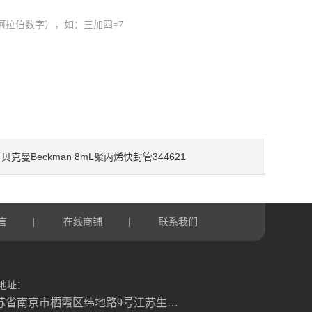
阿拉伯数字），如：三加四=7
贝克曼Beckman 8mL聚丙烯快封管344621
：
言
在线商铺
联系我们
|
|
地址：
江苏省南京市栖霞区纬地路9号江苏生命科技创新园B3幢