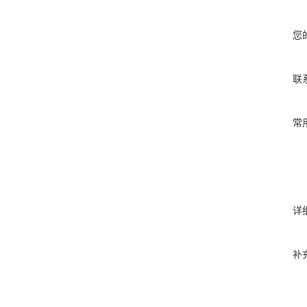
您
联
常
详
补