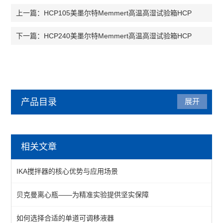
HCP105美墨尔特Memmert高温高湿试验箱HCP
上一篇：
HCP240美墨尔特Memmert高温高湿试验箱HCP
下一篇：
产品目录
展开
美墨尔特（Memmert）
相关文章
低温培养箱
IKA搅拌器的核心优势与应用场景
水浴、油浴、恒温槽
贝克曼离心瓶——为精准实验提供坚实保障
恒温恒湿箱
如何选择合适的单道可调移液器
干燥箱