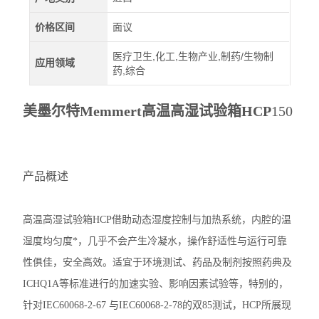
价格区间
面议
医疗卫生,化工,生物产业,制药/生物制
应用领域
药,综合
美墨尔特Memmert高温高湿试验箱HCP
150
产品概述
高温高湿试验箱HCP借助动态湿度控制与加热系统，内腔的温
湿度均匀度*，几乎不会产生冷凝水，操作舒适性与运行可靠
性俱佳，安全高效。适宜于环境测试、药品及制剂按照药典及
ICHQ1A等标准进行的加速实验、影响因素试验等，特别的，
针对IEC60068-2-67 与IEC60068-2-78的双85测试，HCP所展现