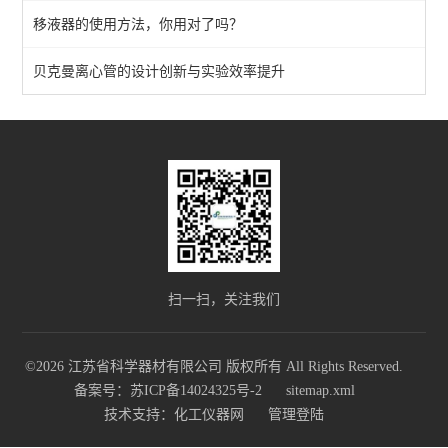
移液器的使用方法，你用对了吗？
干燥箱
贝克曼离心管的设计创新与实验效率提升
查看全部 >>
扫一扫，关注我们
©2026 江苏省科学器材有限公司 版权所有 All Rights Reserved.
备案号：苏ICP备14024325号-2
sitemap.xml
技术支持：
化工仪器网
管理登陆