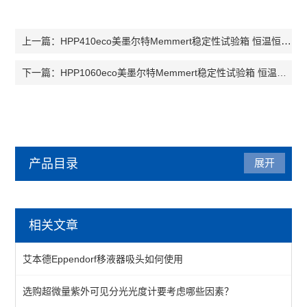
HPP410eco美墨尔特Memmert稳定性试验箱 恒温恒湿箱
上一篇：
HPP1060eco美墨尔特Memmert稳定性试验箱 恒温恒湿箱
下一篇：
产品目录
展开
美墨尔特（Memmert）
相关文章
低温培养箱
艾本德Eppendorf移液器吸头如何使用
水浴、油浴、恒温槽
选购超微量紫外可见分光光度计要考虑哪些因素？
恒温恒湿箱