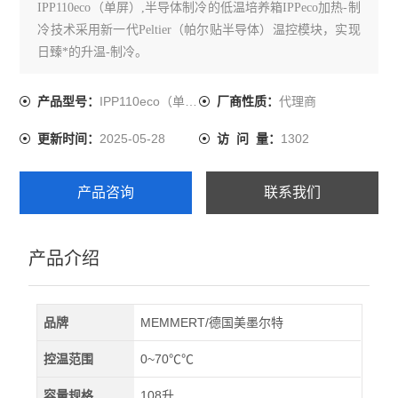
IPP110eco（单屏）,半导体制冷的低温培养箱IPPeco加热-制
冷技术采用新一代Peltier（帕尔贴半导体）温控模块，实现
日臻*的升温-制冷。
IPP110eco（单屏）
代理商
产品型号：
厂商性质：
2025-05-28
1302
更新时间：
访 问 量：
产品咨询
联系我们
产品介绍
品牌
MEMMERT/德国美墨尔特
控温范围
0~70℃℃
容量规格
108升