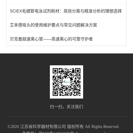
SCIEX毛细管电泳试剂耗材：高效分离与精准分析的理想选择
恒温恒湿箱
艾本德吸头的使用维护要点与常见问题解决方案
干燥箱
贝克曼超速离心管——高速离心的可靠守护者​
查看全部 >>
扫一扫，关注我们
©2026 江苏省科学器材有限公司 版权所有 All Rights Reserved.