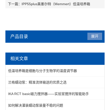
IPP55plus美墨尔特（Memmert）低温培养箱
下一篇：
产品目录
展开
美墨尔特（Memmert）
相关文章
低温培养箱
低温培养箱是细胞与分子生物学的温度调节器
水浴、油浴、恒温槽
兰格蠕动泵：精准流体输送的优质之选
恒温恒湿箱
​​IKA RCT basic磁力搅拌器——实验室搅拌的智能助手​
干燥箱
如何解决灌装蠕动泵装量不稳的问题
查看全部 >>