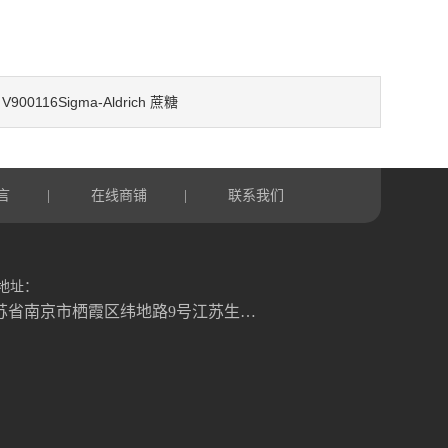
V900116Sigma-Aldrich 蔗糖
：
言
在线商铺
联系我们
|
|
地址：
江苏省南京市栖霞区纬地路9号江苏生命科技创新园B3幢