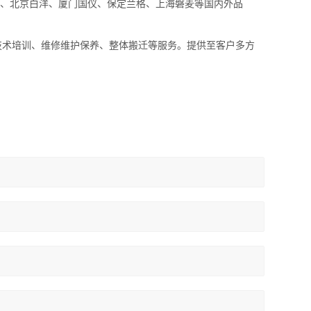
、上海一恒、北京白洋、厦门国仪、保定兰格、上海磐麦等国内外品
技术培训、维修维护保养、整体搬迁等服务。提供至客户多方