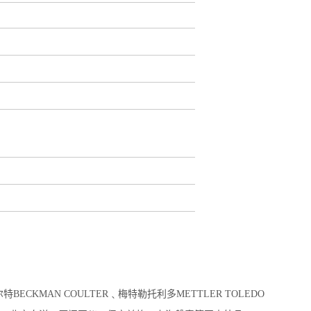
CKMAN COULTER﹑梅特勒托利多METTLER TOLEDO