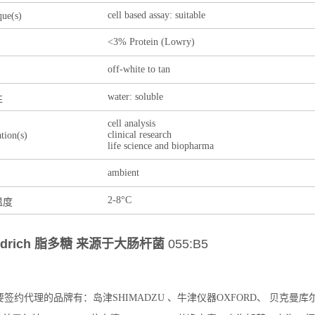
cell based assay: suitable
que(s)
<3% Protein (Lowry)
off-white to tan
water: soluble
性
cell analysis
clinical research
ation(s)
life science and biopharma
ambient
2-8°C
温度
Aldrich 脂多糖 来源于大肠杆菌
055:B5
约代理的品牌有：岛津SHIMADZU 、牛津仪器OXFORD、 贝克曼库尔特BE