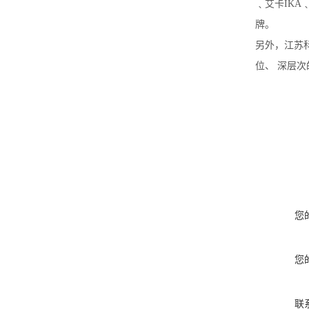
﹑艾卡IKA
牌。
另外，江苏
位、 深层
您
您
联