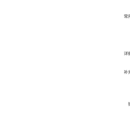
常
详
补