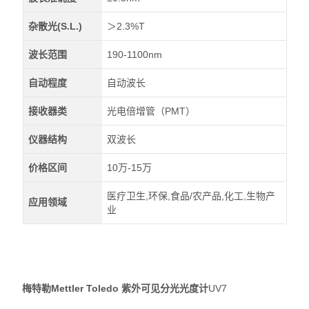
杂散光(S.L.)
＞2.3%T
波长范围
190-1100nm
自动程度
自动波长
接收器类
光电倍增管（PMT）
仪器结构
双波长
价格区间
10万-15万
医疗卫生,环保,食品/农产品,化工,生物产
应用领域
业
梅特勒Mettler Toledo 紫外可见分光光度计
UV7