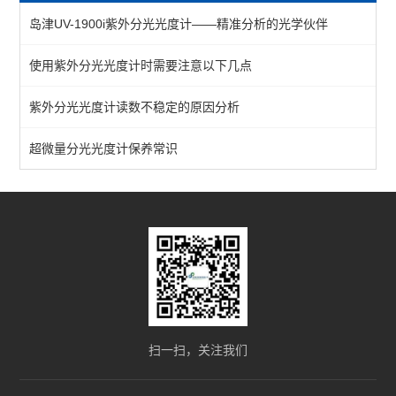
​​岛津UV-1900i紫外分光光度计——精准分析的光学伙伴​
水份测定仪
使用紫外分光光度计时需要注意以下几点
空气质量检测仪
紫外分光光度计读数不稳定的原因分析
溶解氧测定仪
自动化工作站
超微量分光光度计保养常识
pH计
菌落计数器
产气测量仪
体外培养箱
膳食纤维分析仪
扫一扫，关注我们
脂肪提取仪