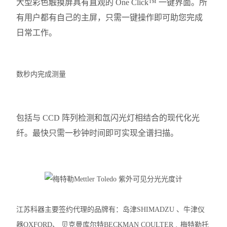
大型彩色触摸屏具有直观的 One Click™ 一键界面。所
有用户都有自己的主屏，只需一键操作即可助您完成
日常工作。
数秒内完成测量
包括与 CCD 阵列检测和氙闪光灯相结合的现代化光
纤。最快只需一秒钟时间即可实现全谱扫描。
江苏科器主要签约代理的品牌有：岛津SHIMADZU 、牛津仪
器OXFORD、 贝克曼库尔特BECKMAN COULTER﹑梅特勒托