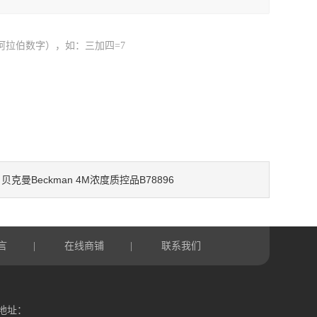
阿拉伯数字），如：三加四=7
贝克曼Beckman 4M浓度质控品B78896
：
言
在线商铺
联系我们
|
|
地址：