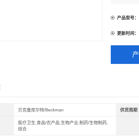
商品效期：
贮藏条件：2
产品型号：
更新时间：
绍
贝克曼库尔特/Beckman
供货周期
医疗卫生,食品/农产品,生物产业,制药/生物制药,
综合