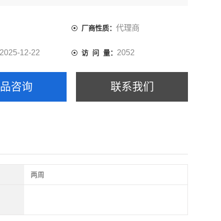
自生产之日1年
-8℃
代理商
厂商性质：
2025-12-22
2052
访 问 量：
产品咨询
联系我们
两周