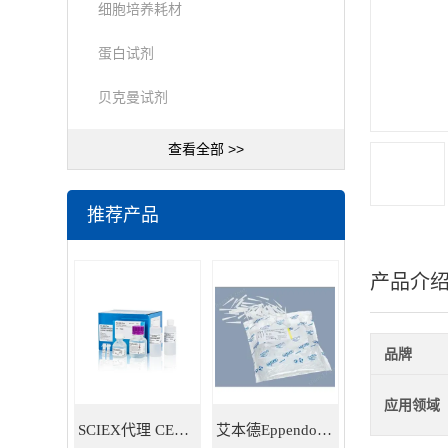
细胞培养耗材
蛋白试剂
贝克曼试剂
查看全部 >>
推荐产品
产品介
品牌
应用领域
SCIEX代理 CE耗材试剂 毛细管电泳试剂耗材
艾本德Eppendorf 5ml移液器吸头 30000978