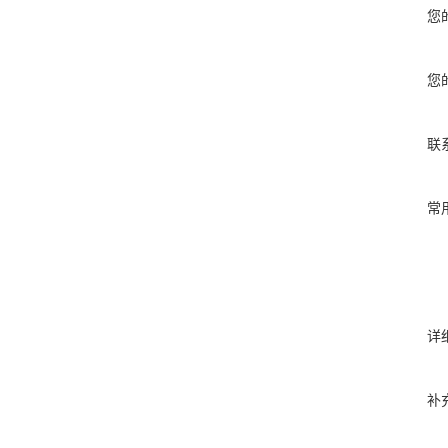
您
您
联
常
详
补