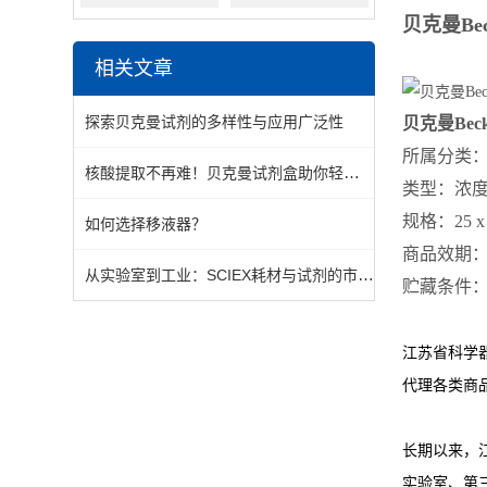
贝克曼Bec
相关文章
探索贝克曼试剂的多样性与应用广泛性
贝克曼Beck
所属分类：V
核酸提取不再难！贝克曼试剂盒助你轻松搞定实验难题
类型：浓
规格：25 x 
如何选择移液器？
商品效期：
从实验室到工业：SCIEX耗材与试剂的市场需求与发展趋势
贮藏条件：2
江苏省科学
代理各类商
长期以来，江
实验室、第