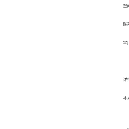
您
联
常
详
补