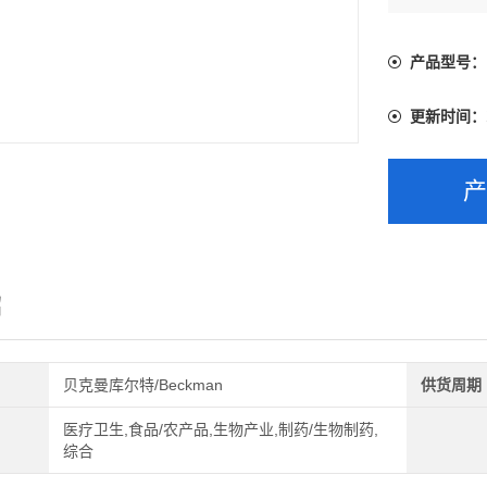
商品效期：
贮藏条件：2
产品型号：
更新时间：
绍
贝克曼库尔特/Beckman
供货周期
医疗卫生,食品/农产品,生物产业,制药/生物制药,
综合