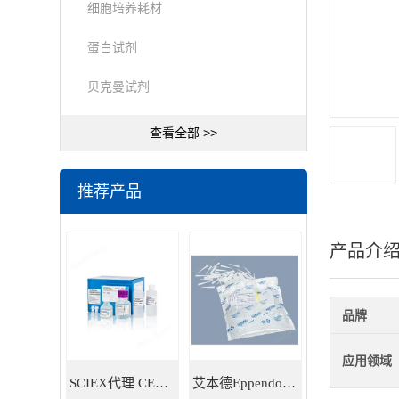
细胞培养耗材
蛋白试剂
贝克曼试剂
查看全部 >>
推荐产品
产品介
品牌
应用领域
SCIEX代理 CE耗材试剂 毛细管电泳试剂耗材
艾本德Eppendorf 5ml移液器吸头 30000978