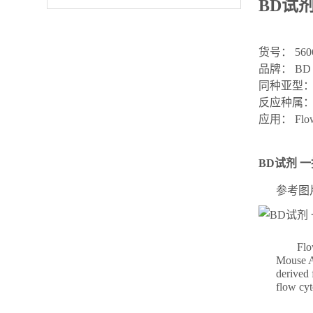
BD试剂 
货号： 560
品牌： BD P
同种亚型： Mo
反应种属： Hu
应用： Flow c
BD试剂 一抗 
参考图
Flo
Mouse A
derived 
flow cy