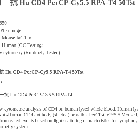
一抗 Hu CD4 PerCP-Cy5.5 RPA-T4
50Tst
650
harmingen
use IgG1, κ
man (QC Testing)
ytometry (Routinely Tested)
Hu CD4 PerCP-Cy5.5 RPA-T4
50Tst
片
w cytometric analysis of CD4 on human lysed whole blood. Human ly
nti-Human CD4 antibody (shaded) or with a PerCP-Cy™5.5 Mouse IgG
from gated events based on light scattering characteristics for lymp
tometry system.