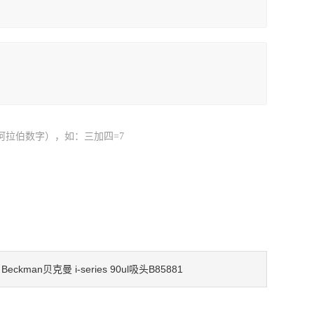
阿拉伯数字），如：三加四=7
Beckman贝克曼 i-series 90ul吸头B85881
：