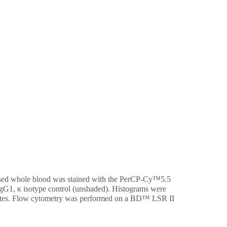
sed whole blood was stained with the PerCP-Cy™5.5
1, κ isotype control (unshaded). Histograms were
hocytes. Flow cytometry was performed on a BD™ LSR II