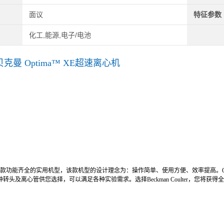
面议
特征参数
化工,能源,电子/电池
n贝克曼 Optima™ XE超速离心机
：
XE为一款功能齐全的实用机型，该款机型的设计理念为：操作简单、使用方便、效率提高。O
转头及离心管供您选择，可以满足各种实验需求。选择Beckman Coulter，您将