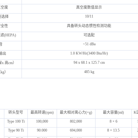
真空度
真空度数值显示
10/11
速选择
安全性
具备转头动态惯性检测功能
(HEPA)
可选配
<51 dBa
音
1.0 KW/Hr(3400 Btu/Hr)
输出
94 x 68.1 x 125.7 cm
x 高cm）
485 kg
kg）
：
转头型号
最高转速(rpm)
最大相对离心力(×g)
最大容量(ml)
K
Type 100 Ti
100,000
802,000
8 × 6
Type 90 Ti
90.000
694,000
8 × 13.5