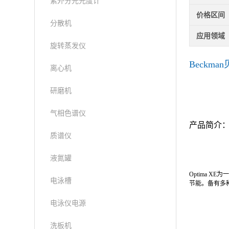
紫外分光光度计
价格区间
分散机
应用领域
旋转蒸发仪
Beckma
离心机
研磨机
气相色谱仪
产品简介
质谱仪
液氮罐
Optima 
电泳槽
节能。备有多种
电泳仪电源
洗板机