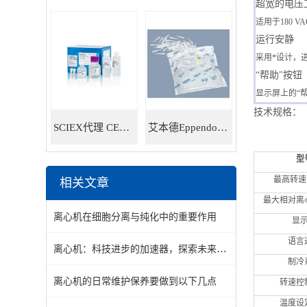
超宽的电压
适用于180 
运行安静
采用*设计，
“帮助"按钮
显示屏上的“
技术规格：
SCIEX代理 CE耗材试剂 毛细管电泳试剂耗材
艾本德Eppendorf 5ml移液器吸头 30000978
型
最高转速
相关文章
最大相对离
离心机在细胞分离与纯化中的重要作用
显
语言
离心机：科技进步的加速器，探索未来的力量引擎
制冷
离心机的日常维护保养要做到以下几点
转速控
温度设