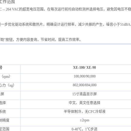
工作范围
VAC -- 264 VAC的超宽电压范围，在每次运行前均自动检测并选择电压，避免因电
进一步优化驱动系统和散热片，精确设计运行频率，减少共振的产生，噪音小于51dBA
帮助"按钮，方便内容查询，节省时间，提高工作效率。
XE-100/ XE-90
号
100,000/90,000
（rpm）
802,000/694,000
心力（xg）
示屏
15寸液晶显示屏
选择
中文、英文任意选择
系统
半导体制冷，无CFC冷却液
±2rpm
制精度
定范围
0-40℃，1℃步进