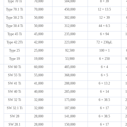
Type 70 Ti
70,000
504,000
8 × 39
Type 70.1 Ti
70,000
450,000
12 × 13.5
Type 50.2 Ti
50,000
302,000
12 × 39
Type 50.4 Ti
50,000
312,000
44 × 6.5
Type 45 Ti
45,000
235,000
6 × 94
1
Type 42.2Ti
42,000
223,000
72 × 230μL
Type 25
25,000
92,500
100 × 1
Type 19
19,000
53,900
6 × 250
9
SW 60 Ti
60,000
485,000
6 × 4
SW 55 Ti
55,000
368,000
6 × 5
SW 41 Ti
41,000
288,000
6 × 13.2
1
SW 40 Ti
40,000
285,000
6 × 14
1
SW 32 Ti
32,000
175,000
6 × 38.5
2
SW 32.1 Ti
32,000
187,000
6 × 17
2
SW 28
28,000
141,000
6 × 38.5
2
SW 28.1
28,000
150,000
6 × 17
2