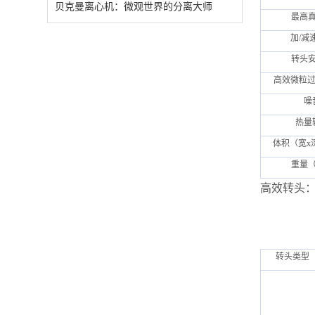
贝克曼离心机：微观世界的分离大师
最高
加/减
转头
高效微粒过滤
噪
热量
体积（宽x深
重量（
高效转头
转头类型