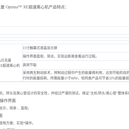
贝克曼 Optima™ XE超速离心机产品特点：
15寸触幕式液晶显示屏
操作界面直观、简洁，实现远距离查看运行过程。
高效节能
采用再生制动技术，将制动过程中产生的能量再利用，达到节能的目的
行时的能量损耗，所需能量小于60W，较同类产品可节省33%的能量
机、转头及离心管设计的安全性，并经过严谨的测试，保证“主机/转头/离心管"整体
流操作界面
显示，简单 、直观。
面
使用方便，实现*操作。