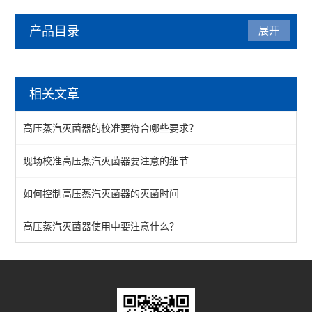
产品目录
展开
实验仪器设备
相关文章
纳米粒度仪
高压蒸汽灭菌器的校准要符合哪些要求？
水份测定仪
现场校准高压蒸汽灭菌器要注意的细节
空气质量检测仪
如何控制高压蒸汽灭菌器的灭菌时间
溶解氧测定仪
自动化工作站
高压蒸汽灭菌器使用中要注意什么？
pH计
菌落计数器