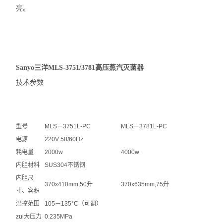
亮。
Sanyo三洋MLS-3751/3781高压蒸汽灭菌器
技术参数
型号
MLS－3751L-PC
MLS－3781L-PC
电源
220V 50/60Hz
耗电量
2000w
4000w
内胆材料
SUS304不锈钢
内胆尺
370x410mm,50升
370x635mm,75升
寸、容积
温控范围
105－135°C（可调）
zui大压力
0.235MPa