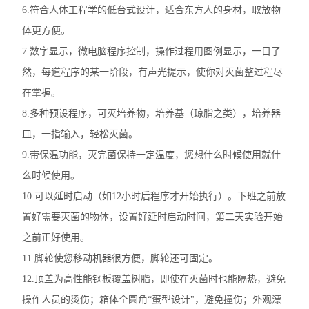
6.符合人体工程学的低台式设计，适合东方人的身材，取放物
体更方便。
7.数字显示，微电脑程序控制，操作过程用图例显示，一目了
然，每道程序的某一阶段，有声光提示，使你对灭菌整过程尽
在掌握。
8.多种预设程序，可灭培养物，培养基（琼脂之类），培养器
皿，一指输入，轻松灭菌。
9.带保温功能，灭完菌保持一定温度，您想什么时候使用就什
么时候使用。
10.可以延时启动（如12小时后程序才开始执行）。下班之前放
置好需要灭菌的物体，设置好延时启动时间，第二天实验开始
之前正好使用。
11.脚轮使您移动机器很方便，脚轮还可固定。
12.顶盖为高性能钢板覆盖树脂，即使在灭菌时也能隔热，避免
操作人员的烫伤；箱体全圆角“蛋型设计"，避免撞伤；外观漂