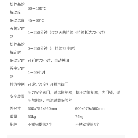
培养基熔
60－100°C
解温度
保温温度
45－60°C
灭菌定时
1－250分钟（仪器灭菌持续可持续长达72小时）
器
培养基熔
0－250分钟（可持续72小时）
解定时
保温定时
可延时72小时，自动关闭
程序定时
1－99小时
器
排汽控制
可设定温度打开排汽阀门
压力安全阀门，过温限制器，抗干烧限制器，内门锁，过
安全装置
压限制器，电流过载保险丝
外尺寸
600x754x560mm
600x979x560mm
重量
63kg
74kg
配件
不锈钢提篮2个
不锈钢提篮3个